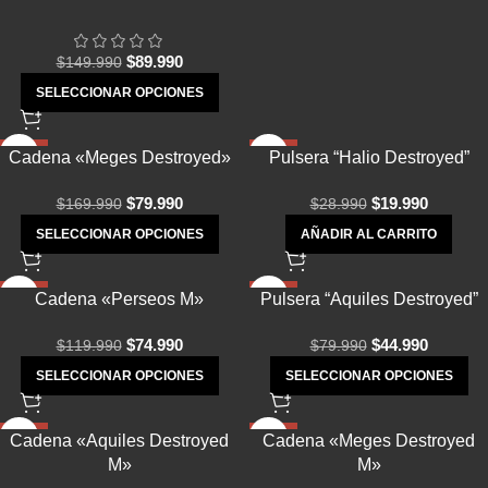
$
89.990
$
149.990
SELECCIONAR OPCIONES
-53%
-31%
Cadena «Meges Destroyed»
Pulsera “Halio Destroyed”
★
$
79.990
$
19.990
$
169.990
$
28.990
SELECCIONAR OPCIONES
AÑADIR AL CARRITO
-38%
-44%
Cadena «Perseos M»
Pulsera “Aquiles Destroyed”
$
74.990
$
44.990
$
119.990
$
79.990
SELECCIONAR OPCIONES
SELECCIONAR OPCIONES
-25%
-33%
Cadena «Aquiles Destroyed
Cadena «Meges Destroyed
M»
M»