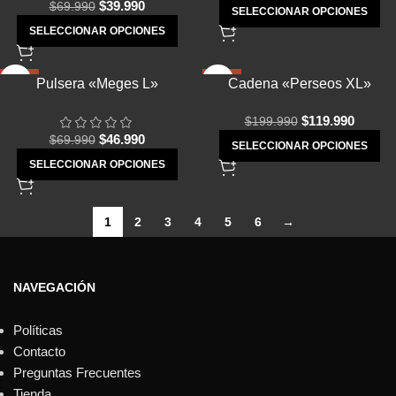
$
39.990
$
69.990
SELECCIONAR OPCIONES
SELECCIONAR OPCIONES
-33%
-40%
Pulsera «Meges L»
Cadena «Perseos XL»
$
119.990
$
199.990
$
46.990
$
69.990
SELECCIONAR OPCIONES
SELECCIONAR OPCIONES
1
2
3
4
5
6
→
NAVEGACIÓN
Políticas
Contacto
Preguntas Frecuentes
Tienda