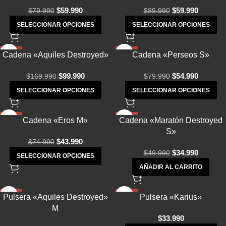
$
59.990
$
59.990
$
79.990
$
89.990
SELECCIONAR OPCIONES
SELECCIONAR OPCIONES
-41%
-31%
Cadena «Aquiles Destroyed»
Cadena «Perseos S»
AGOTADO
$
99.990
$
54.990
$
169.990
$
79.990
SELECCIONAR OPCIONES
SELECCIONAR OPCIONES
-41%
-30%
Cadena «Eros M»
Cadena «Maratón Destroyed
AGOTADO
S»
$
43.990
$
74.990
$
34.990
$
49.990
SELECCIONAR OPCIONES
AÑADIR AL CARRITO
-43%
-32%
Pulsera «Aquiles Destroyed»
Pulsera «Karius»
AGOTADO
M
$
33.990