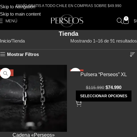
ENVÍO GRATIS A TODO CHILE EN COMPRAS SOBRE $49.990
Skip to navigation
Skip to main content
0
MENÚ
$
Tienda
Inicio
Tienda
Mostrando 1–16 de 91 resultados
Mostrar Filtros
-40%
-35%
Pulsera “Perseos” XL
★
$
74.990
$
115.990
SELECCIONAR OPCIONES
Cadena «Perseos»