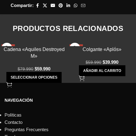
Compartir:
PRODUCTOS RELACIONADOS
-25%
-33%
Cadena «Aquiles Destroyed
Colgante «Aplós»
M»
$
39.990
$
59.990
$
59.990
$
79.990
AÑADIR AL CARRITO
SELECCIONAR OPCIONES
NAVEGACIÓN
Políticas
Contacto
Preguntas Frecuentes