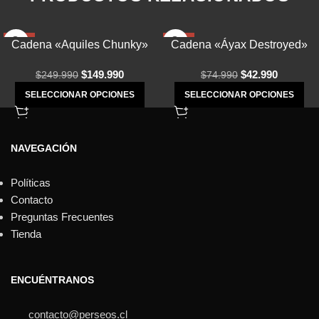
-40%
-43%
Cadena «Aquiles Chunky»
Cadena «Áyax Destroyed»
$
149.990
$
42.990
$
249.990
$
74.990
SELECCIONAR OPCIONES
SELECCIONAR OPCIONES
NAVEGACIÓN
Políticas
Contacto
Preguntas Frecuentes
Tienda
ENCUÉNTRANOS
contacto@perseos.cl