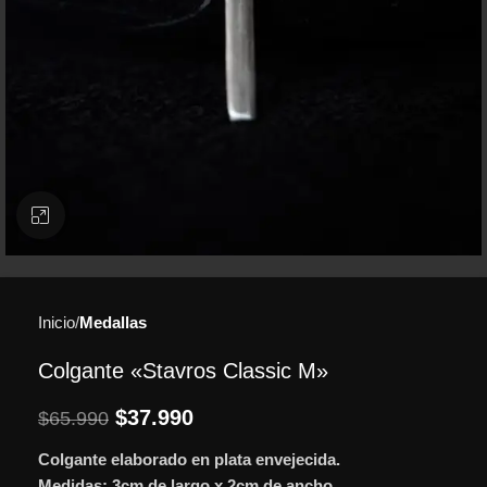
Clic para ampliar
Inicio
Medallas
Colgante «Stavros Classic M»
$
37.990
$
65.990
Colgante elaborado en plata envejecida.
Medidas: 3cm de largo x 2cm de ancho.