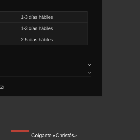
1-3 días hábiles
1-3 días hábiles
2-5 días hábiles
-39%
-40%
Colgante «Christós»
Pulsera 