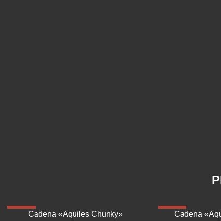
P
-40%
-41%
Cadena «Aquiles Chunky»
Cadena «Aqu