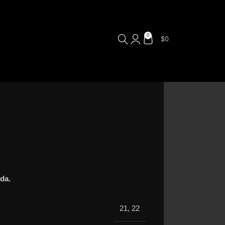
0
$
0
ida.
21
,
22